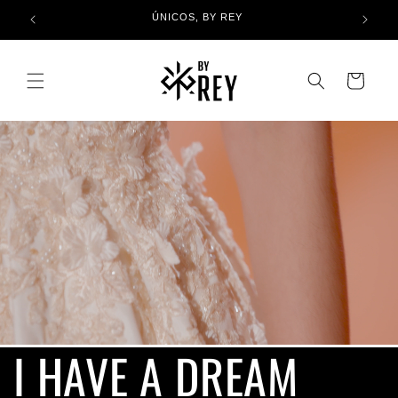
Ir
OMPRAS
ENVIO GRATIS
directamente
al contenido
Carrito
I HAVE A DREAM